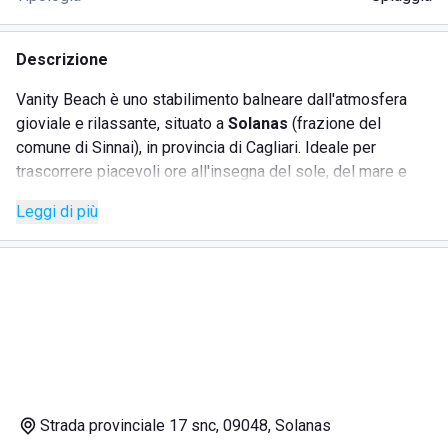
Descrizione
Vanity Beach è uno stabilimento balneare dall'atmosfera
gioviale e rilassante, situato a
Solanas
(frazione del
comune di Sinnai), in provincia di Cagliari. Ideale per
trascorrere piacevoli ore all'insegna del sole, del mare e
del relax, vanta una
posizione strategica
tra le rocce e la
Leggi di più
natura rigogliosa tipica del Mediterraneo.
Tra i servizi offerti da Vanity Beach è possibile annoverare:
•
postazione con lettini
, sdraio, tavolino, sedie e
ombrellone prenotabili giornalmente, settimanalmente o per
l'intera stagione;
•
docce di acqua calda gratuite
;
•
un'ampia area ristoro
con bar, dotato di zona
ombreggiata con tavoli e sedie, dove gustare piatti freschi,
panini, bibite, gelati, snack, drink, aperitivi e molto altro;
Strada provinciale 17 snc, 09048, Solanas
•
area attrezzata con tavoli, sedie e gazebo
dove è