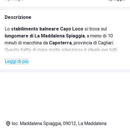
Descrizione
Lo
stabilimento balneare Cayo Loco
si trova sul
lungomare di La Maddalena Spiaggia
, a meno di 10
minuti di macchina da
Capoterra
, provincia di Cagliari.
Questo tratto di mare molto silenzioso è ideale per tutti
coloro che cercano una vacanza diversa, all'insegna della
Leggi di più
pace e del riposo.
Grazie alla presenza di acque digradanti, questo mare è
adatto per le famiglie con bimbi piccoli che possono
giocare in tranquillità.
La struttura è perfettamente attrezzata e organizzata in
modo da dare forma a una location invitante, comprensiva
di
ombrelloni hawaiani
e di un accogliente
bar chiosco
sulla spiaggia
.
Il
lounge bar
offre ai clienti una vasta gamma di bevande
loc. Maddalena Spiaggia, 09012, La Maddalena
da scegliere tra aperitivi, birre, cocktails, vini locali,