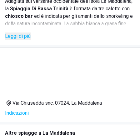
Adagiata sul versante occidentale dell'isola La Maddalena,
la
Spiaggia Di Bassa Trinità
è formata da tre calette con
chiosco bar
ed è indicata per gli amanti dello snorkeling e
della natura incontaminata. La sabbia bianca a grana fine
presenta
bassi fondali
ed è lambita da acque limpide tra
Leggi di più
cui fanno capolino degli scogli granitici. Anche se esibisce
un fascino selvaggio, la spiaggia libera gode di facile
accesso e dispone di
piccolo parcheggio
. Non ci sono
stabilimenti balneari su nessuna delle tre cale, ma lo snack
bar e il vicinissimo
risto-bar
forniscono tutto ciò che serve
per trascorrere una mezza giornata di mare a contatto con
la natura.
Via Chiusedda snc, 07024, La Maddalena
DOVE SI TROVA SPIAGGIA DI BASSA TRINITÀ
Indicazioni
La spiaggia libera è situata nella zona più selvaggia
dell'isola
La Maddalena
, a debita distanza dai centri abitati.
Altre spiagge a La Maddalena
Completamente immersa nella macchia mediterranea e