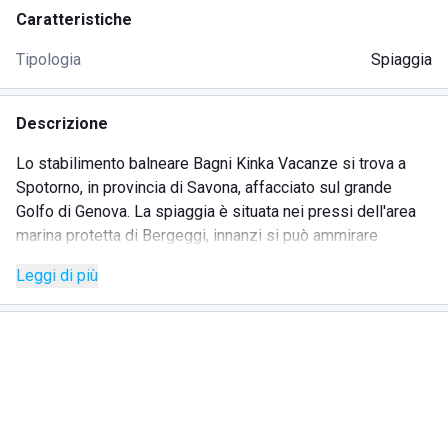
Caratteristiche
Tipologia
Spiaggia
Descrizione
Lo stabilimento balneare Bagni Kinka Vacanze si trova a
Spotorno, in provincia di Savona, affacciato sul grande
Golfo di Genova. La spiaggia è situata nei pressi dell'area
marina protetta di Bergeggi, innanzi si può ammirare
l'isolotto omonimo, ed è incorniciata dal verde dei pini
Leggi di più
marittimi che sorgono alle sue spalle.
La struttura offre diversi servizi: oltre agli ombrelloni cui è
possibile abbinare sedia sdraio, da regista o lettino in base
alle vostre esigenze, vi sono anche comodi lettini vicini alla
battigia dotati di tettuccio per ripararsi dal sole. A
disposizione dei clienti vi sono ben 50 cabine private, un
locale spogliatoio comune, docce, la possibilità di