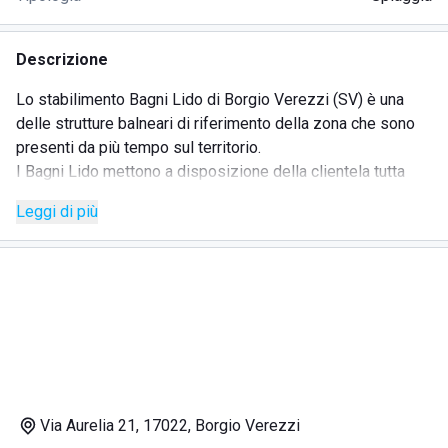
Descrizione
Lo stabilimento Bagni Lido di Borgio Verezzi (SV) è una
delle strutture balneari di riferimento della zona che sono
presenti da più tempo sul territorio.
I Bagni Lido mettono a disposizione della clientela tutta
l'attrezzatura necessaria per garantire un'esperienza
Leggi di più
balneare di ottima qualità, offrendo la possibilità di
usufruire anche di apposite cabine spogliatoi e di docce
con regolazione della temperatura. Gli ombrelloni sono
posizionati su più file, rispettando il giusto distanziamento,
ed è possibile fare richiesta supplementare di lettini e
sdraio, a seconda delle proprie necessità. Inoltre, la
struttura dello stabilimento comprende un chiosco dove
poter usufruire del servizio ristorazione (attivo a colazione,
pranzo e cena con offerte variegate che comprendono
Via Aurelia 21, 17022, Borgio Verezzi
anche gustosi piatti di pesce) e dove è possibile