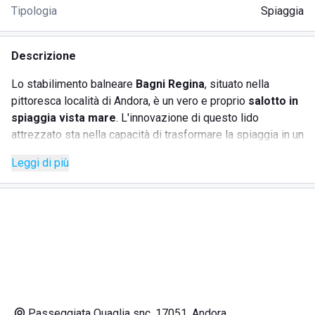
Tipologia
Spiaggia
Descrizione
Lo stabilimento balneare
Bagni Regina
, situato nella
pittoresca località di Andora, è un vero e proprio
salotto in
spiaggia vista mare
. L'innovazione di questo lido
attrezzato sta nella capacità di trasformare la spiaggia in un
ambiente elegante e confortevole, offrendo un servizio di
Leggi di più
qualità superiore.
Bagni Regina
sorge sulla splendida
Riviera Ligure, e rappresenta una destinazione ideale per
famiglie e turisti in cerca di relax lungo il litorale di Savona.
Grazie alla sua posizione privilegiata sul lungomare, è
perfetto per chi desidera passeggiare ammirando il mare.
SERVIZI
Passeggiata Quaglia snc, 17051, Andora