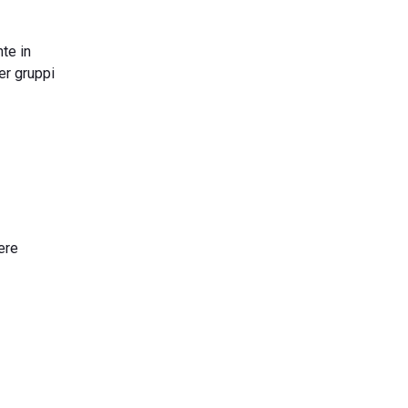
te in
er gruppi
ere