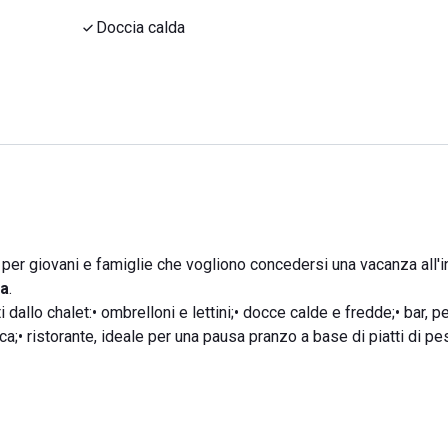
Doccia calda
e per giovani e famiglie che vogliono concedersi una vacanza all'
ca
.
 dallo chalet:• ombrelloni e lettini;• docce calde e fredde;• bar, p
ca;• ristorante, ideale per una pausa pranzo a base di piatti di p