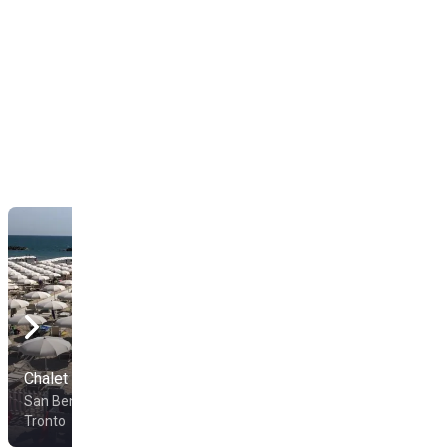
Chalet Stella
Chalet Da Luigi
San Benedetto Sul
San Benedetto Sul
Tronto
Tronto