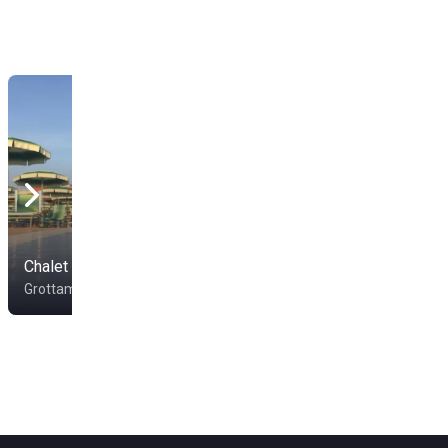
Bagni Da Gino
Chalet Ragno Verde
San Benedetto del
Grottammare
Tronto