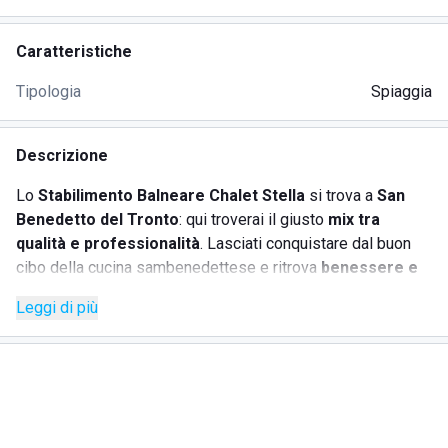
Caratteristiche
Tipologia
Spiaggia
Descrizione
Lo
Stabilimento Balneare Chalet Stella
si trova a
San
Benedetto del Tronto
: qui troverai il giusto
mix tra
qualità e professionalità
. Lasciati conquistare dal buon
cibo della cucina sambenedettese e ritrova
benessere e
tranquillità
grazie al mare della
costa marchigiana
.
Leggi di più
Il punto di forza della struttura è
l'eccezionale ristorante
,
in cui la tradizione incontra la modernità: assaggerai i
migliori piatti con
pesce fresco
e
prodotti di alta qualità
.
Potrai godere delle delizie della
cucina marinara
sambenedettese
in un locale con arredi moderni e curato
nei dettagli, in
un'ampia sala
o nella
terrazza con vista