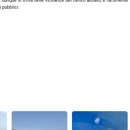
 dunque si trova nelle vicinanze del centro abitato; è facilmente
i pubblici.