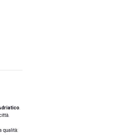
Adriatico
.
ittà.
a qualità: