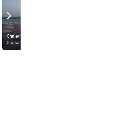
Chalet Mimì e Cocò
Seven Beach Club 2
Grottammare
Grottammare