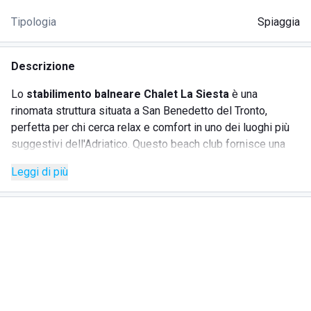
Tipologia
Spiaggia
Descrizione
Lo
stabilimento balneare Chalet La Siesta
è una
rinomata struttura situata a San Benedetto del Tronto,
perfetta per chi cerca relax e comfort in uno dei luoghi più
suggestivi dell'Adriatico. Questo beach club fornisce una
vasta gamma di servizi pensati per soddisfare tutte le
Leggi di più
esigenze dei suoi ospiti.
SERVIZI
Bar;
Ristorante con specialità locali;
Spiaggia attrezzata con lettini e ombrelloni;
Doccia calda disponibile per tutti i clienti;