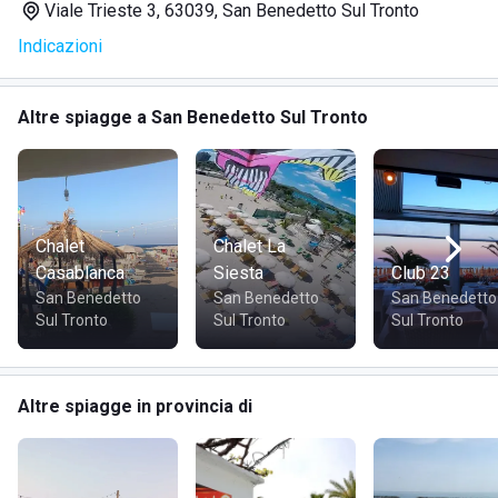
Viale Trieste 3, 63039, San Benedetto Sul Tronto
Indicazioni
SERVIZI:
Altre spiagge a San Benedetto Sul Tronto
Bar
Ristorante
Docce calde
Chalet
Chalet La
Casablanca
Siesta
Club 23
San Benedetto
San Benedetto
San Benedetto
DOVE SI TROVA:
Sul Tronto
Sul Tronto
Sul Tronto
Lo Chalet da Luigi si trova in
Viale Trieste, 3, 63074 San
Altre spiagge in provincia di
Benedetto del Tronto AP, Italia