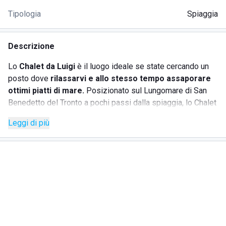
Tipologia
Spiaggia
Descrizione
Lo
Chalet da Luigi
è il luogo ideale se state cercando un
posto dove
rilassarvi e allo stesso tempo assaporare
ottimi piatti di mare.
Posizionato sul Lungomare di San
Benedetto del Tronto a pochi passi dalla spiaggia, lo Chalet
da Luigi
offre piatti con pescato locale a pranzo e a
Leggi di più
cena
, sempre ed esclusivamente coccolati dal rumore
delle onde.
La spiaggia attrezzata infatti dista solo 50 metri dalla
struttura e offre sdraio e ombrelloni sia stagionali che
giornalieri a prezzi competitivi. Posizionato nella parte
centrale di San Benedetto del Tronto lo Chalet è facilmente
raggiungibile sia con mezzi privati che con i mezzi pubblici
quali autobus e treno.