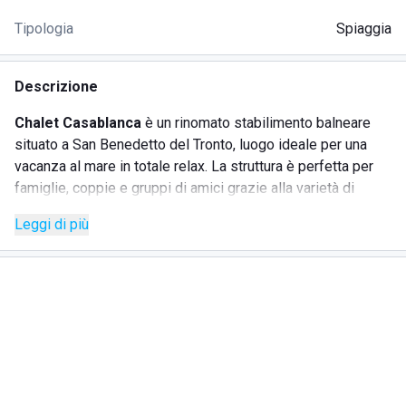
Tipologia
Spiaggia
Descrizione
Chalet Casablanca
è un rinomato stabilimento balneare
situato a San Benedetto del Tronto, luogo ideale per una
vacanza al mare in totale relax. La struttura è perfetta per
famiglie, coppie e gruppi di amici grazie alla varietà di
servizi offerti e allo staff cordiale e accogliente. Il lido è
Leggi di più
posizionato su una magnifica distesa di
sabbia dorata
,
bagnata dalle tranquille e pulite acque del Mar Adriatico. Le
aree verdi ben curate dello Chalet Casablanca sono il
rifugio perfetto nelle giornate estive più calde.
SERVIZI
Noleggio ombrelloni e sedute