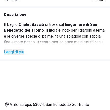
Descrizione
Il bagno
Chalet Basciù
si trova sul
lungomare di San
Benedetto del Tronto
. Il litorale, noto per i giardini a tema
e le diverse specie di palme, ha una spiaggia con sabbia
fine e mare basso. Il centro storico attira molti turisti con i
suoi monumenti, mentre i giovani affollano i locali del
Leggi di più
lungomare sud.
Lo stabilimento balneare Chalet Basciù, a gestione
famigliare, offre ai bagnanti:
· ombrelloni
· lettini
Viale Europa, 63074, San Benedetto Sul Tronto
· sedie a sdraio