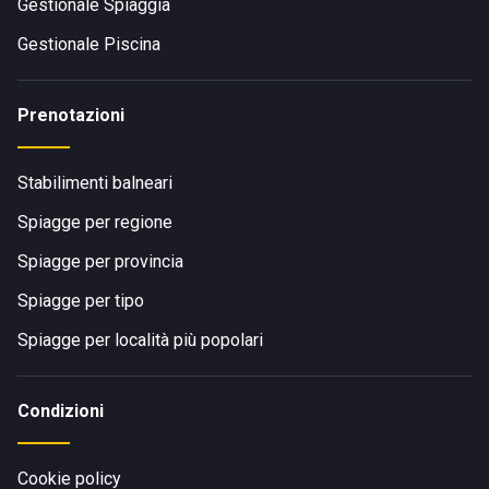
Dal Torre del Greco:
Gestionale Spiaggia
Gestionale Piscina
percorrere viale Europa in direzione mare
Prenotazioni
Stabilimenti balneari
Spiagge per regione
Spiagge per provincia
Spiagge per tipo
Spiagge per località più popolari
Condizioni
Cookie policy