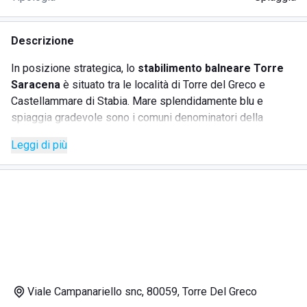
Descrizione
In posizione strategica, lo
stabilimento balneare Torre
Saracena
è situato tra le località di Torre del Greco e
Castellammare di Stabia. Mare splendidamente blu e
spiaggia gradevole sono i comuni denominatori della
struttura, accogliente e confortevole.
Leggi di più
Servizi offerti dallo
stabilimento balneare Torre
Saracena
:
spiaggia
- attrezzata con ombrelloni, sdraio e lettini,
posizionati da un bagnino con brevetto;
bar
- caffetteria ben fornita di bevande e bibite, con
prodotti freschi, tra panini e dolci, serviti da personale
Viale Campanariello snc, 80059, Torre Del Greco
molto gentile;