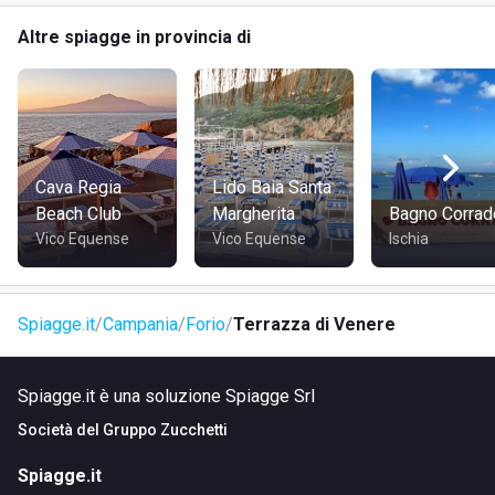
In autobus:
fermata a pochi metri dall’ingresso,
Altre spiagge in provincia di
collegata ai principali centri dell’isola
A piedi:
la struttura è raggiungibile in pochi minuti dal
centro di Forio, con una passeggiata panoramica
Visita il sito di
Terrazza di Venere
Cava Regia
Lido Baia Santa
Beach Club
Margherita
Bagno Corrad
Vico Equense
Vico Equense
Ischia
Spiagge.it
Campania
Forio
Terrazza di Venere
Spiagge.it è una soluzione Spiagge Srl
Società del
Gruppo Zucchetti
Spiagge.it