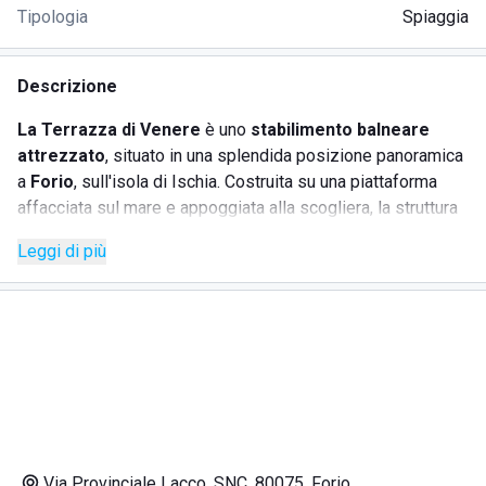
Tipologia
Spiaggia
Descrizione
La Terrazza di Venere
è uno
stabilimento balneare
attrezzato
, situato in una splendida posizione panoramica
a
Forio
, sull'isola di Ischia. Costruita su una piattaforma
affacciata sul mare e appoggiata alla scogliera, la struttura
è ideale per chi cerca una
vacanza all’insegna del relax e
Leggi di più
della bellezza naturale
.
Una vera e propria
piattaforma sul mare
dove trascorrere
una giornata in totale tranquillità, con il suono delle onde
come sottofondo. Concedetevi un
aperitivo al tramonto
in
un contesto romantico e rilassante, accompagnato da buon
cibo e dalla vista del sole che cala sul mare.
SERVIZI OFFERTI
Noleggio ombrelloni e lettini
direttamente sulla
Via Provinciale Lacco, SNC, 80075, Forio