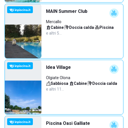
MAIN Summer Club
Mercallo
Cabine
·
Doccia calda
·
Piscina
·
e altri 5…
Idea Village
Olgiate Olona
Sabbiosa
·
Cabine
·
Doccia calda
·
e altri 11…
Piscina Oasi Galliate