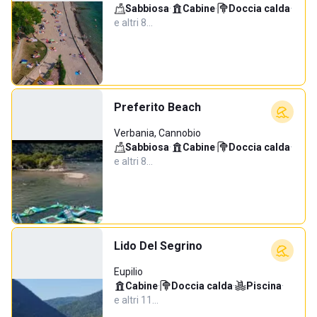
Sabbiosa
·
Cabine
·
Doccia calda
·
e altri 8…
Preferito Beach
Verbania, Cannobio
Sabbiosa
·
Cabine
·
Doccia calda
·
e altri 8…
Lido Del Segrino
Eupilio
Cabine
·
Doccia calda
·
Piscina
·
e altri 11…