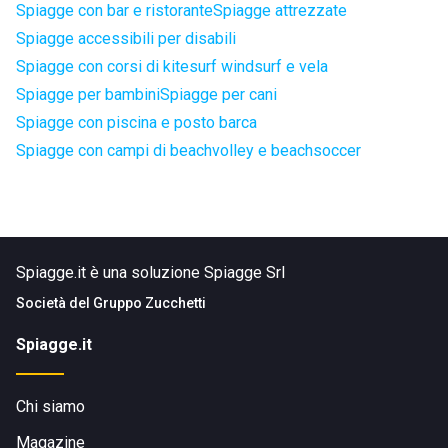
Spiagge con bar e ristorante
Spiagge attrezzate
Spiagge accessibili per disabili
Spiagge con corsi di kitesurf windsurf e vela
Spiagge per bambini
Spiagge per cani
Spiagge con piscina e posto barca
Spiagge con campi di beachvolley e beachsoccer
Spiagge.it è una soluzione Spiagge Srl
Società del
Gruppo Zucchetti
Spiagge.it
Chi siamo
Magazine