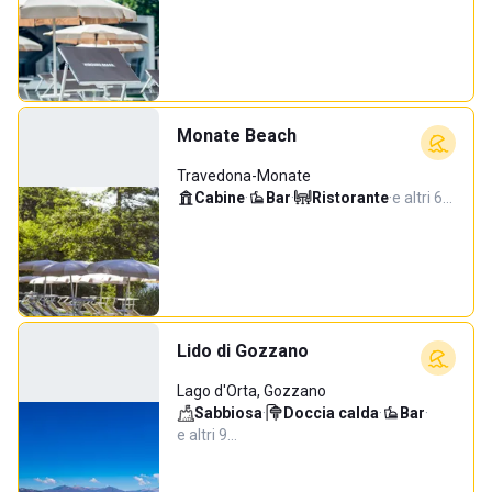
Monate Beach
Travedona-Monate
Cabine
·
Bar
·
Ristorante
·
e altri 6…
Lido di Gozzano
Lago d'Orta, Gozzano
Sabbiosa
·
Doccia calda
·
Bar
·
e altri 9…