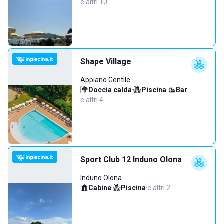
e altri 10…
Shape Village
Appiano Gentile
Doccia calda
·
Piscina
·
Bar
·
e altri 4…
Sport Club 12 Induno Olona
Induno Olona
Cabine
·
Piscina
·
e altri 2…