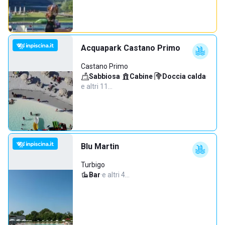
Acquapark Castano Primo
Castano Primo
Sabbiosa
·
Cabine
·
Doccia calda
·
e altri 11…
Blu Martin
Turbigo
Bar
·
e altri 4…