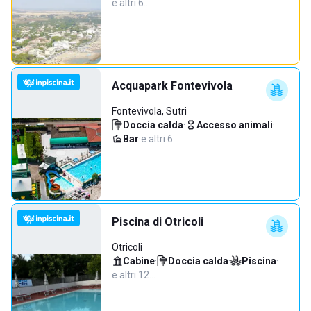
e altri 6…
Acquapark Fontevivola
Fontevivola, Sutri
Doccia calda
·
Accesso animali
·
Bar
·
e altri 6…
Piscina di Otricoli
Otricoli
Cabine
·
Doccia calda
·
Piscina
·
e altri 12…