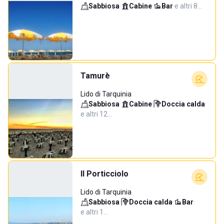
Sabbiosa
·
Cabine
·
Bar
·
e altri 8…
Tamurè
Lido di Tarquinia
Sabbiosa
·
Cabine
·
Doccia calda
·
e altri 12…
Il Porticciolo
Lido di Tarquinia
Sabbiosa
·
Doccia calda
·
Bar
·
e altri 1…