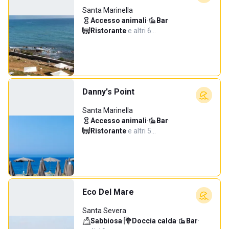
Santa Marinella
Accesso animali
·
Bar
·
Ristorante
·
e altri 6…
Danny's Point
Santa Marinella
Accesso animali
·
Bar
·
Ristorante
·
e altri 5…
Eco Del Mare
Santa Severa
Sabbiosa
·
Doccia calda
·
Bar
·