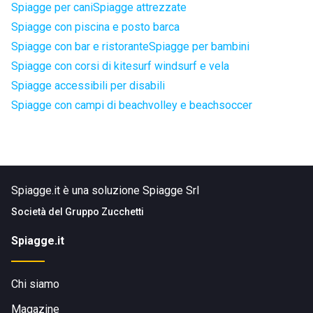
Spiagge per cani
Spiagge attrezzate
Spiagge con piscina e posto barca
Spiagge con bar e ristorante
Spiagge per bambini
Spiagge con corsi di kitesurf windsurf e vela
Spiagge accessibili per disabili
Spiagge con campi di beachvolley e beachsoccer
Spiagge.it è una soluzione Spiagge Srl
Società del
Gruppo Zucchetti
Spiagge.it
Chi siamo
Magazine