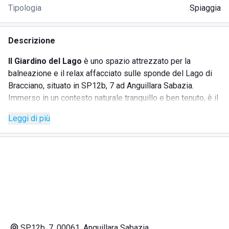
Tipologia
Spiaggia
Descrizione
Il Giardino del Lago
è uno spazio attrezzato per la
balneazione e il relax affacciato sulle sponde del Lago di
Bracciano, situato in SP12b, 7 ad Anguillara Sabazia.
Immerso in un contesto naturale tranquillo e ben tenuto, è il
luogo perfetto per chi desidera trascorrere ore di serenità a
Leggi di più
contatto con la natura, leggendo un libro, prendendo il sole
o semplicemente godendosi la vista lago in compagnia dei
cigni.
La struttura, piccola ma accogliente, è circondata da un
ampio prato e ombreggiata da alberi maestosi che offrono
refrigerio nelle giornate più calde. Ideale per coppie,
famiglie o chi cerca una pausa rilassante lontano dalla folla,
Il Giardino del Lago unisce semplicità e cura dell’ambiente
in un’esperienza balneare alternativa e rigenerante.
SP12b, 7, 00061, Anguillara Sabazia