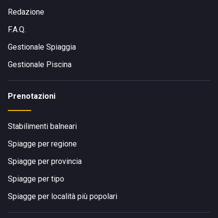
In bici o a piedi:
la struttura è facilmente raggiungibile
Redazione
anche tramite percorsi ciclabili e pedonali lungo il lago,
F.A.Q.
ideali per una gita fuori porta in mezzo alla natura.
Gestionale Spiaggia
Visita il sito di
Il Giardino del Lago
Gestionale Piscina
Prenotazioni
Stabilimenti balneari
Spiagge per regione
Spiagge per provincia
Spiagge per tipo
Spiagge per località più popolari