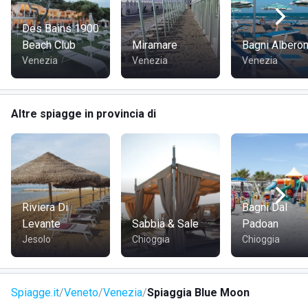
Des Bains 1900
Beach Club
Miramare
Bagni Alberon
Venezia
Venezia
Venezia
Altre spiagge in provincia di
Riviera Di
Bagni Dal
Levante
Sabbia & Sale
Padoan
Jesolo
Chioggia
Chioggia
Spiagge.it
Veneto
Venezia
Spiaggia Blue Moon