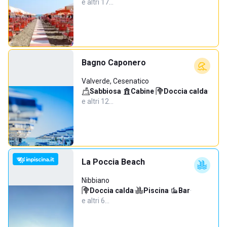
e altri 17…
Bagno Caponero
Valverde, Cesenatico
Sabbiosa
·
Cabine
·
Doccia calda
·
e altri 12…
La Poccia Beach
Nibbiano
Doccia calda
·
Piscina
·
Bar
·
e altri 6…