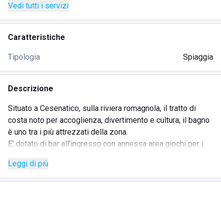
Vedi tutti i servizi
Caratteristiche
Tipologia
Spiaggia
Descrizione
Situato a Cesenatico, sulla riviera romagnola, il tratto di
costa noto per accoglienza, divertimento e cultura, il bagno
è uno tra i più attrezzati della zona.
E' dotato di bar all'ingresso con annessa area giochi per i
più piccoli e calcio balilla per i più grandi, nonché di tv che
Leggi di più
funge da punto di raccoglimento durante gli eventi sportivi
che vengono trasmessi in diretta dai gestori. Vi è
comunque la possibilità di collegarsi alla rete wifi per chi
preferisce un ambiente più riservato.
Lo sport la fa da padrone anche nei tanti servizi messi a