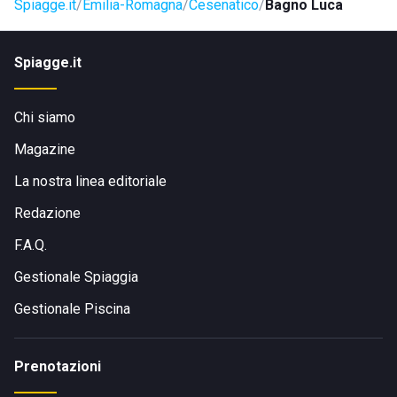
Spiagge.it
Emilia-Romagna
Cesenatico
Bagno Luca
rendono il soggiorno più confortevole e spensierato.
Spiagge.it
Chi siamo
Magazine
La nostra linea editoriale
Redazione
F.A.Q.
Gestionale Spiaggia
Gestionale Piscina
Prenotazioni