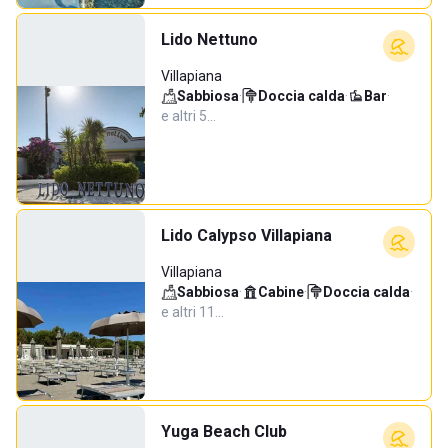
Lido Nettuno
Villapiana
Sabbiosa
·
Doccia calda
·
Bar
·
e altri 5…
Lido Calypso Villapiana
Villapiana
Sabbiosa
·
Cabine
·
Doccia calda
·
e altri 11…
Yuga Beach Club