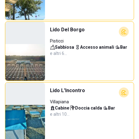
Lido Del Borgo
Pisticci
Sabbiosa
·
Accesso animali
·
Bar
·
e altri 6…
Lido L'Incontro
Villapiana
Cabine
·
Doccia calda
·
Bar
·
e altri 10…