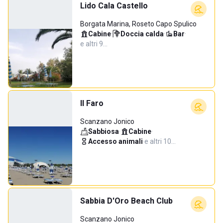
Lido Cala Castello
Borgata Marina, Roseto Capo Spulico
Cabine
·
Doccia calda
·
Bar
·
e altri 9…
Il Faro
Scanzano Jonico
Sabbiosa
·
Cabine
·
Accesso animali
·
e altri 10…
Sabbia D'Oro Beach Club
Scanzano Jonico