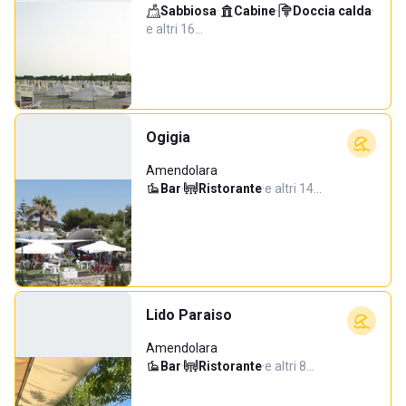
Sabbiosa
·
Cabine
·
Doccia calda
·
e altri 16…
Ogigia
Amendolara
Bar
·
Ristorante
·
e altri 14…
Lido Paraiso
Amendolara
Bar
·
Ristorante
·
e altri 8…