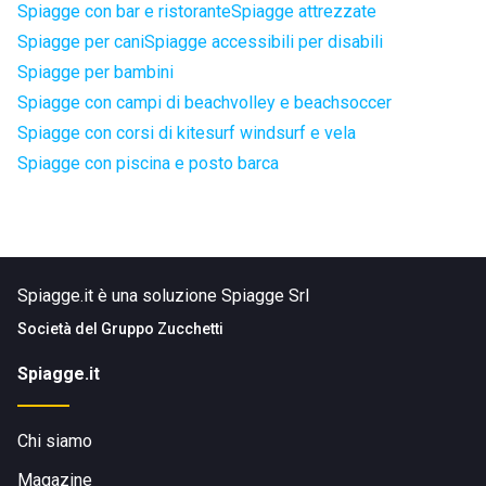
Spiagge con bar e ristorante
Spiagge attrezzate
Spiagge per cani
Spiagge accessibili per disabili
Spiagge per bambini
Spiagge con campi di beachvolley e beachsoccer
Spiagge con corsi di kitesurf windsurf e vela
Spiagge con piscina e posto barca
Spiagge.it è una soluzione Spiagge Srl
Società del
Gruppo Zucchetti
Spiagge.it
Chi siamo
Magazine