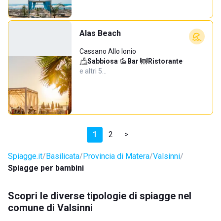
Alas Beach
Cassano Allo Ionio
Sabbiosa
·
Bar
·
Ristorante
·
e altri 5…
1
2
>
Spiagge.it
Basilicata
Provincia di Matera
Valsinni
Spiagge per bambini
Scopri le diverse tipologie di spiagge nel
comune di Valsinni