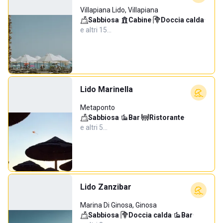
Villapiana Lido, Villapiana
Sabbiosa
·
Cabine
·
Doccia calda
·
e altri 15…
Lido Marinella
Metaponto
Sabbiosa
·
Bar
·
Ristorante
·
e altri 5…
Lido Zanzibar
Marina Di Ginosa, Ginosa
Sabbiosa
·
Doccia calda
·
Bar
·