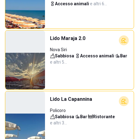
Accesso animali
·
e altri 6…
Lido Maraja 2.0
Nova Siri
Sabbiosa
·
Accesso animali
·
Bar
·
e altri 5…
Lido La Capannina
Policoro
Sabbiosa
·
Bar
·
Ristorante
·
e altri 3…