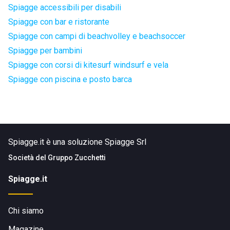
Spiagge accessibili per disabili
Spiagge con bar e ristorante
Spiagge con campi di beachvolley e beachsoccer
Spiagge per bambini
Spiagge con corsi di kitesurf windsurf e vela
Spiagge con piscina e posto barca
Spiagge.it è una soluzione Spiagge Srl
Società del
Gruppo Zucchetti
Spiagge.it
Chi siamo
Magazine