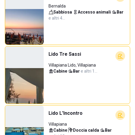
Bernalda
Sabbiosa
·
Accesso animali
·
Bar
·
e altri 4…
Lido Tre Sassi
Villapiana Lido, Villapiana
Cabine
·
Bar
·
e altri 1…
Lido L'Incontro
Villapiana
Cabine
·
Doccia calda
·
Bar
·