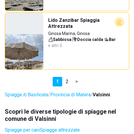
Lido Zanzibar Spiaggia
Attrezzata
Ginosa Marina, Ginosa
Sabbiosa
·
Doccia calda
·
Bar
·
e altri 3…
1
2
>
Spiagge.it
Basilicata
Provincia di Matera
Valsinni
Scopri le diverse tipologie di spiagge nel
comune di Valsinni
Spiagge per cani
Spiagge attrezzate