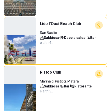
Lido l'Oasi Beach Club
San Basilio
Sabbiosa
·
Doccia calda
·
Bar
·
e altri 4…
Ristoo Club
Marina di Pisticci, Matera
Sabbiosa
·
Bar
·
Ristorante
·
e altri 5…