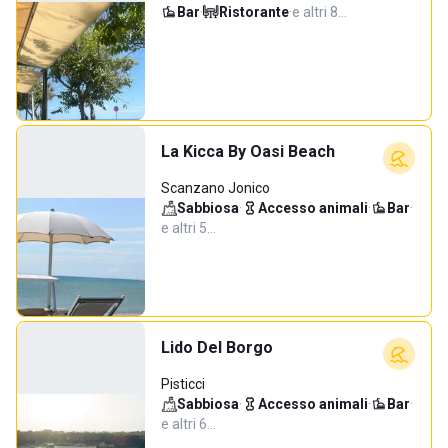
Bar
·
Ristorante
·
e altri 8…
La Kicca By Oasi Beach
Scanzano Jonico
Sabbiosa
·
Accesso animali
·
Bar
·
e altri 5…
Lido Del Borgo
Pisticci
Sabbiosa
·
Accesso animali
·
Bar
·
e altri 6…