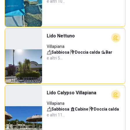
e altri 10…
Lido Nettuno
Villapiana
Sabbiosa
·
Doccia calda
·
Bar
·
e altri 5…
Lido Calypso Villapiana
Villapiana
Sabbiosa
·
Cabine
·
Doccia calda
·
e altri 11…