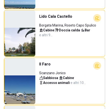
Lido Cala Castello
Borgata Marina, Roseto Capo Spulico
Cabine
·
Doccia calda
·
Bar
·
e altri 9…
Il Faro
Scanzano Jonico
Sabbiosa
·
Cabine
·
Accesso animali
·
e altri 10…