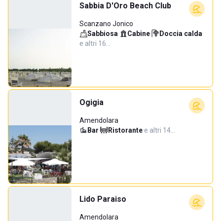
Sabbia D'Oro Beach Club
Scanzano Jonico
Sabbiosa
·
Cabine
·
Doccia calda
·
e altri 16…
Ogigia
Amendolara
Bar
·
Ristorante
·
e altri 14…
Lido Paraiso
Amendolara