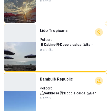
e altri 5…
Lido Tropicana
Policoro
Cabine
·
Doccia calda
·
Bar
·
e altri 8…
Bambulè Republic
Policoro
Sabbiosa
·
Doccia calda
·
Bar
·
e altri 2…