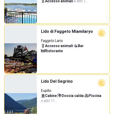
Accesso animali
·
e altri 7…
Lido di Faggeto Miamilaryo
Faggeto Lario
Accesso animali
·
Bar
·
Ristorante
Lido Del Segrino
Eupilio
Cabine
·
Doccia calda
·
Piscina
·
e altri 11…