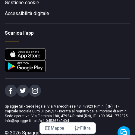
Gestione cookie
Accessibilità digitale
Scarica l'app
Spiagge Srl - Sede legale: Via Marecchiese 48, 47923 Rimini (RN), IT -
capitale sociale Euro 31245,57 - Iscritta al registro delle imprese di Rimini
Sede operativa: Via Flaminia 180, 47924 Rimini (RN), IT
-
+39 0541 772375
-
info@spiagge.it
- p.i./c.f. 04536640404
Mappa
Filtra
©
2026
Spiagge Srl. Tutti i diritti riservati.