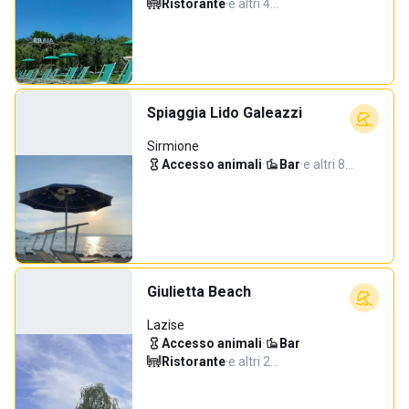
Ristorante
·
e altri 4…
Spiaggia Lido Galeazzi
Sirmione
Accesso animali
·
Bar
·
e altri 8…
Giulietta Beach
Lazise
Accesso animali
·
Bar
·
Ristorante
·
e altri 2…