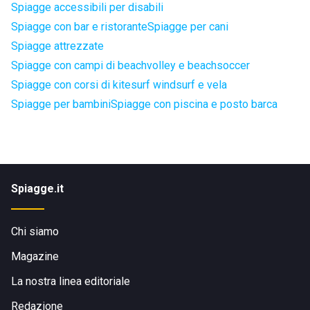
Spiagge accessibili per disabili
Spiagge con bar e ristorante
Spiagge per cani
Spiagge attrezzate
Spiagge con campi di beachvolley e beachsoccer
Spiagge con corsi di kitesurf windsurf e vela
Spiagge per bambini
Spiagge con piscina e posto barca
Spiagge.it
Chi siamo
Magazine
La nostra linea editoriale
Redazione