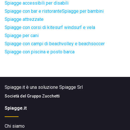
Spiagge accessibili per disabili
Spiagge con bar e ristorante
Spiagge per bambini
Spiagge attrezzate
Spiagge con corsi di kitesurf windsurf e vela
Spiagge per cani
Spiagge con campi di beachvolley e beachsoccer
Spiagge con piscina e posto barca
Spiagge.it è una soluzione Spiagge Srl
Società del
Gruppo Zucchetti
Spiagge.it
Chi siamo