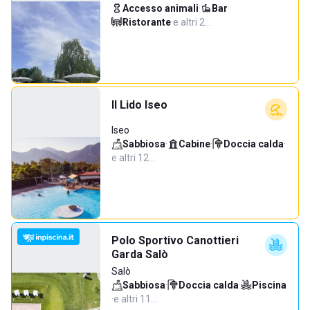
Accesso animali
·
Bar
·
Ristorante
·
e altri 2…
Il Lido Iseo
Iseo
Sabbiosa
·
Cabine
·
Doccia calda
·
e altri 12…
Polo Sportivo Canottieri
Garda Salò
Salò
Sabbiosa
·
Doccia calda
·
Piscina
·
e altri 11…