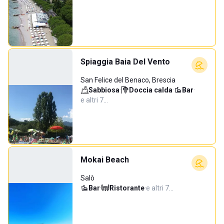
Spiaggia Baia Del Vento
San Felice del Benaco, Brescia
Sabbiosa
·
Doccia calda
·
Bar
·
e altri 7…
Mokai Beach
Salò
Bar
·
Ristorante
·
e altri 7…