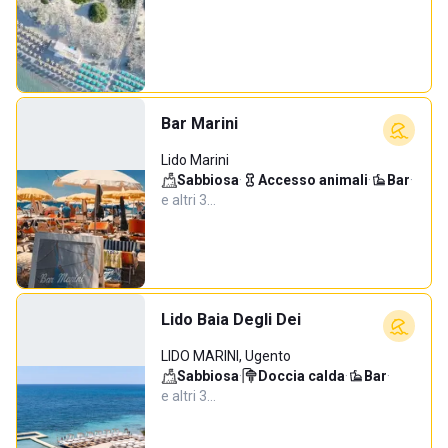
Bar Marini
Lido Marini
Sabbiosa
·
Accesso animali
·
Bar
·
e altri 3…
Lido Baia Degli Dei
LIDO MARINI, Ugento
Sabbiosa
·
Doccia calda
·
Bar
·
e altri 3…