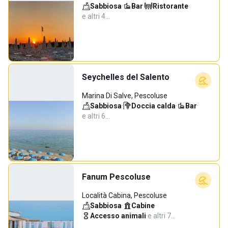
Sabbiosa
·
Bar
·
Ristorante
·
e altri 4…
Seychelles del Salento
Marina Di Salve, Pescoluse
Sabbiosa
·
Doccia calda
·
Bar
·
e altri 6…
Fanum Pescoluse
Località Cabina, Pescoluse
Sabbiosa
·
Cabine
·
Accesso animali
·
e altri 7…