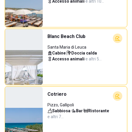
Accesso animali
·
e altri 10…
Blanc Beach Club
Santa Maria di Leuca
Cabine
·
Doccia calda
·
Accesso animali
·
e altri 5…
Cotriero
Pizzo, Gallipoli
Sabbiosa
·
Bar
·
Ristorante
·
e altri 7…