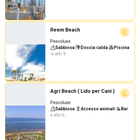
Reem Beach
Pescoluse
Sabbiosa
·
Doccia calda
·
Piscina
·
e altri 9…
Agri Beach ( Lido per Cani )
Pescoluse
Sabbiosa
·
Accesso animali
·
Bar
·
e altri 6…