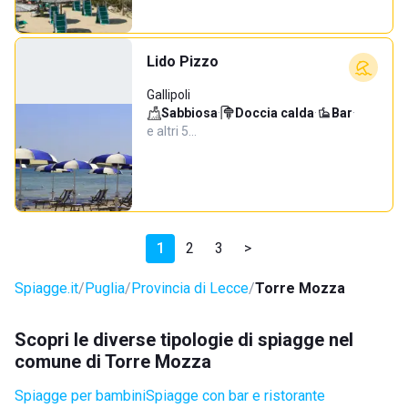
Lido Pizzo
Gallipoli
Sabbiosa
·
Doccia calda
·
Bar
·
e altri 5…
1
2
3
>
Spiagge.it
Puglia
Provincia di Lecce
Torre Mozza
Scopri le diverse tipologie di spiagge nel
comune di Torre Mozza
Spiagge per bambini
Spiagge con bar e ristorante