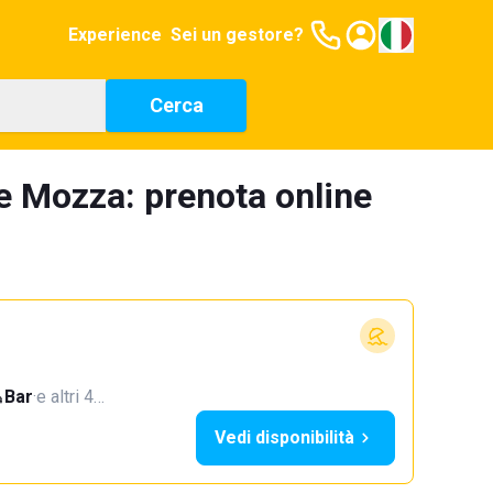
Experience
Sei un gestore?
Cerca
re Mozza: prenota online
Bar
·
e altri 4…
Vedi disponibilità