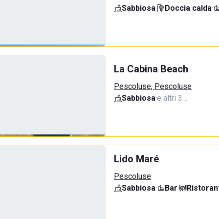
Sabbiosa
·
Doccia calda
·
La Cabina Beach
Pescoluse, Pescoluse
Sabbiosa
·
e altri 3…
Lido Maré
Pescoluse
Sabbiosa
·
Bar
·
Ristoran