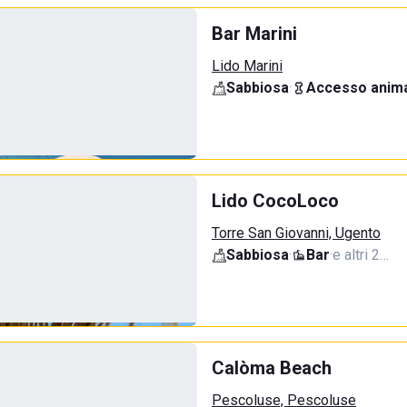
Bar Marini
Lido Marini
Sabbiosa
·
Accesso anima
Lido CocoLoco
Torre San Giovanni, Ugento
Sabbiosa
·
Bar
·
e altri 2…
Calòma Beach
Pescoluse, Pescoluse