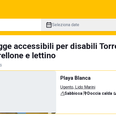
Seleziona date
ge accessibili per disabili Tor
llone e lettino
ti
Playa Blanca
Ugento, Lido Marini
Sabbiosa
·
Doccia calda
·