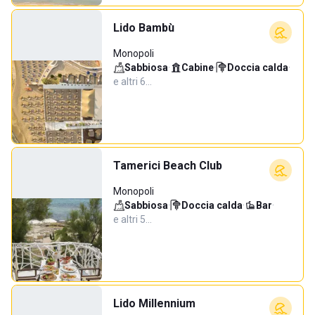
Lido Bambù
Monopoli
Sabbiosa
·
Cabine
·
Doccia calda
·
e altri 6…
Tamerici Beach Club
Monopoli
Sabbiosa
·
Doccia calda
·
Bar
·
e altri 5…
Lido Millennium