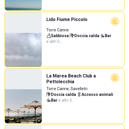
Lido Fiume Piccolo
Torre Canne
Sabbiosa
·
Doccia calda
·
Bar
·
e altri 5…
La Marea Beach Club a
Pettolecchia
Torre Canne, Savelletri
Doccia calda
·
Accesso animali
·
Bar
·
e altri 3…