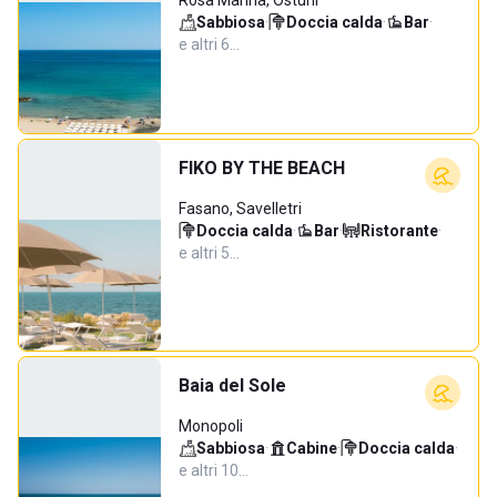
Rosa Marina, Ostuni
Sabbiosa
·
Doccia calda
·
Bar
·
e altri 6…
FIKO BY THE BEACH
Fasano, Savelletri
Doccia calda
·
Bar
·
Ristorante
·
e altri 5…
Baia del Sole
Monopoli
Sabbiosa
·
Cabine
·
Doccia calda
·
e altri 10…