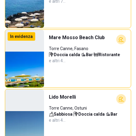
e altri 7…
In evidenza
Mare Mosso Beach Club
Torre Canne, Fasano
Doccia calda
·
Bar
·
Ristorante
·
e altri 4…
Lido Morelli
Torre Canne, Ostuni
Sabbiosa
·
Doccia calda
·
Bar
·
e altri 4…