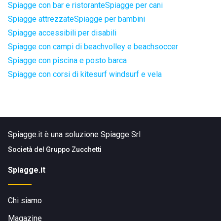
Spiagge con bar e ristorante
Spiagge per cani
Spiagge attrezzate
Spiagge per bambini
Spiagge accessibili per disabili
Spiagge con campi di beachvolley e beachsoccer
Spiagge con piscina e posto barca
Spiagge con corsi di kitesurf windsurf e vela
Spiagge.it è una soluzione Spiagge Srl
Società del
Gruppo Zucchetti
Spiagge.it
Chi siamo
Magazine