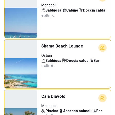
Monopoli
Sabbiosa
·
Cabine
·
Doccia calda
·
e altri 7…
Shäma Beach Lounge
Ostuni
Sabbiosa
·
Doccia calda
·
Bar
·
e altri 6…
Cala Diavolo
Monopoli
Piscina
·
Accesso animali
·
Bar
·