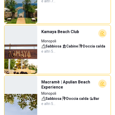
e altri 7…
Kamaya Beach Club
Monopoli
Sabbiosa
·
Cabine
·
Doccia calda
·
e altri 5…
Macramè | Apulian Beach
Experience
Monopoli
Sabbiosa
·
Doccia calda
·
Bar
·
e altri 5…