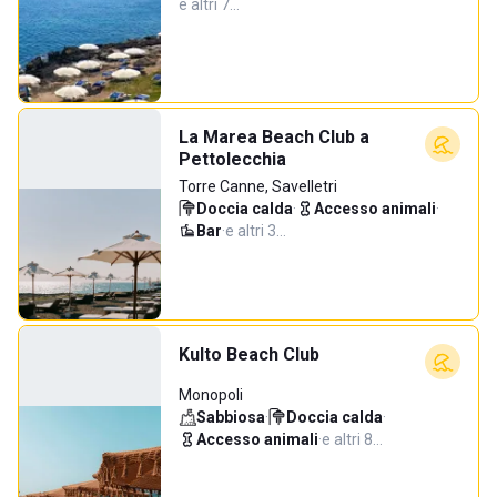
e altri 7…
La Marea Beach Club a
Pettolecchia
Torre Canne, Savelletri
Doccia calda
·
Accesso animali
·
Bar
·
e altri 3…
Kulto Beach Club
Monopoli
Sabbiosa
·
Doccia calda
·
Accesso animali
·
e altri 8…