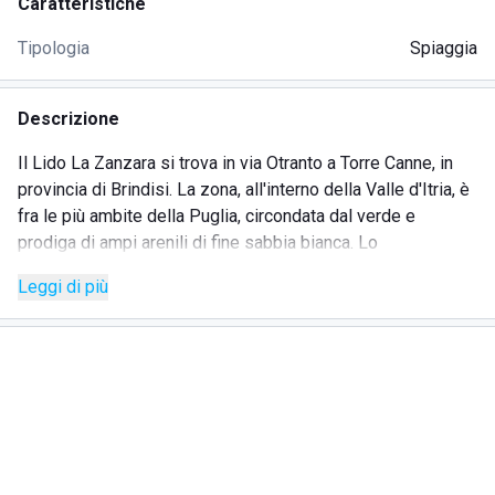
Caratteristiche
Tipologia
Spiaggia
Descrizione
Il Lido La Zanzara si trova in via Otranto a Torre Canne, in
provincia di Brindisi. La zona, all'interno della Valle d'Itria, è
fra le più ambite della Puglia, circondata dal verde e
prodiga di ampi arenili di fine sabbia bianca. Lo
stabilimento balneare può essere facilmente raggiunto a
Leggi di più
piedi grazie alla vicinanza con l'abitato. Nei pressi sono
presenti anche parcheggi e fermate di mezzi pubblici.
L'assenza di barriere architettoniche rende possibile
l'accesso agli ospiti diversamente abili, ai quali sono
riservati servizi dedicati. Il Lido La Zanzara è ideale per chi
mira a una vacanza fatta di divertimento e di relax sulla riva
del mare. La gestione famigliare, affiancata dall'esperienza
e dalla professionalità maturata in tanti anni di lavoro,