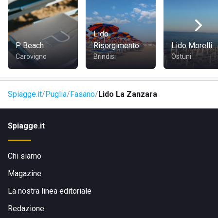
nulla eppure ci sarebbe ancora un desiderio da soddisfare:
rimanere per sempre in questo angolo di Paradiso per una
vacanza infinita.
Lido
P Beach
Risorgimento
Lido Morelli
Carovigno
Brindisi
Ostuni
Spiagge.it
Puglia
Fasano
Lido La Zanzara
Spiagge.it
Chi siamo
Magazine
La nostra linea editoriale
Redazione