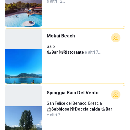
e altri 12…
Mokai Beach
Salò
Bar
·
Ristorante
·
e altri 7…
Spiaggia Baia Del Vento
San Felice del Benaco, Brescia
Sabbiosa
·
Doccia calda
·
Bar
·
e altri 7…