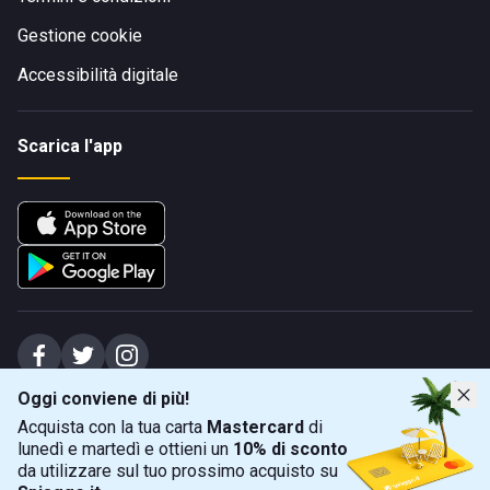
Gestione cookie
Accessibilità digitale
Scarica l'app
Oggi conviene di più!
Spiagge Srl - Sede legale: Via Marecchiese 48, 47923 Rimini (RN), IT -
Acquista con la tua carta
Mastercard
di
capitale sociale Euro 31245,57 - Iscritta al registro delle imprese di Rimini
lunedì e martedì e ottieni un
10% di sconto
Sede operativa: Via Flaminia 180, 47924 Rimini (RN), IT
-
+39 0541 772375
-
info@spiagge.it
- p.i./c.f. 04536640404
da utilizzare sul tuo prossimo acquisto su