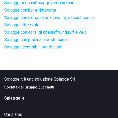
Spiagge per cani
Spiagge per bambini
Spiagge con bar e ristorante
Spiagge con campi di beachvolley e beachsoccer
Spiagge attrezzate
Spiagge con corsi di kitesurf windsurf e vela
Spiagge con piscina e posto barca
Spiagge accessibili per disabili
Spiagge.it è una soluzione Spiagge Srl
Società del
Gruppo Zucchetti
Spiagge.it
Chi siamo