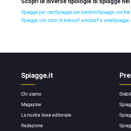
Scopri le diverse tipologie di spiagge ne
Spiagge per cani
Spiagge per bambini
Spiagge con bar 
Spiagge con corsi di kitesurf windsurf e vela
Spiagge 
Spiagge.it
Pre
Chi siamo
Stabi
Magazine
Spiag
La nostra linea editoriale
Spiag
Redazione
Spiag