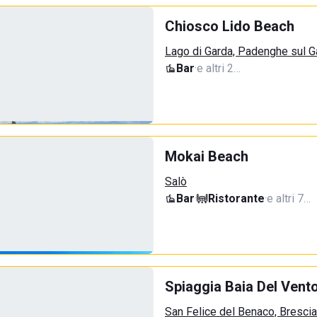
Chiosco Lido Beach
Lago di Garda, Padenghe sul G
Bar
·
e altri 2…
Mokai Beach
Salò
Bar
·
Ristorante
·
e altri 7…
Spiaggia Baia Del Vent
San Felice del Benaco, Brescia