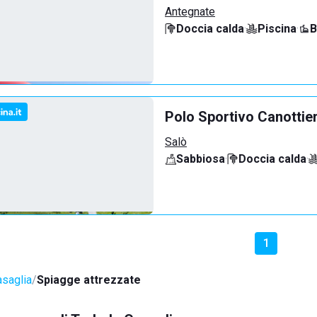
Antegnate
Doccia calda
·
Piscina
·
B
Polo Sportivo Canottie
Salò
Sabbiosa
·
Doccia calda
·
1
asaglia
Spiagge attrezzate