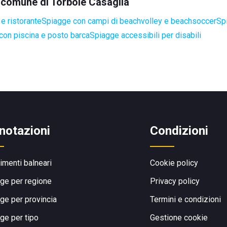
l comune di Torbole Casaglia
e ristorante
Spiagge con campi di beachvolley e beachsoccer
Sp
con piscina e posto barca
Spiagge accessibili per disabili
notazioni
Condizioni
limenti balneari
Cookie policy
ge per regione
Privacy policy
ge per provincia
Termini e condizioni
ge per tipo
Gestione cookie