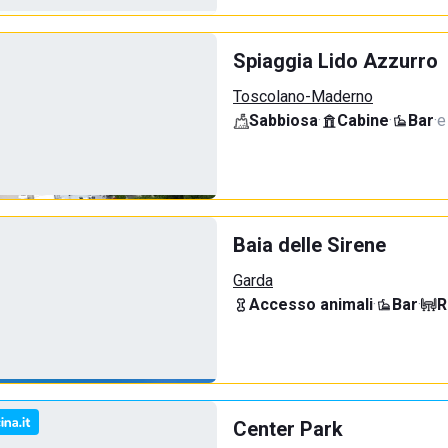
Spiaggia Lido Azzurro
Toscolano-Maderno
Sabbiosa
·
Cabine
·
Bar
·
e
Baia delle Sirene
Garda
Accesso animali
·
Bar
·
R
Center Park