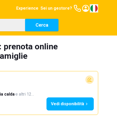
Experience
Sei un gestore?
Cerca
: prenota online
famiglie
a calda
·
e altri 12…
Vedi disponibilità