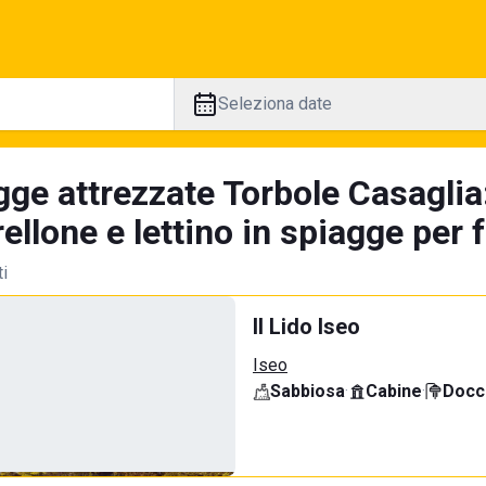
Seleziona date
gge attrezzate Torbole Casaglia
llone e lettino in spiagge per 
ti
Il Lido Iseo
Iseo
Sabbiosa
·
Cabine
·
Docci