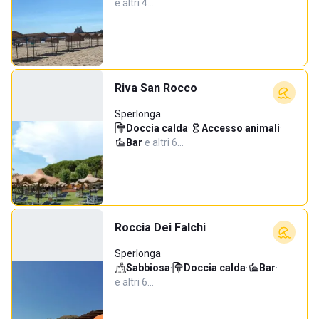
e altri 4…
Riva San Rocco
Sperlonga
Doccia calda
·
Accesso animali
·
Bar
·
e altri 6…
Roccia Dei Falchi
Sperlonga
Sabbiosa
·
Doccia calda
·
Bar
·
e altri 6…