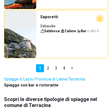
Saporetti
Sabaudia
Sabbiosa
·
Cabine
·
Bar
·
e altri 4…
1
2
3
4
>
Spiagge.it
Lazio
Provincia di Latina
Terracina
Spiagge con bar e ristorante
Scopri le diverse tipologie di spiagge nel
comune di Terracina