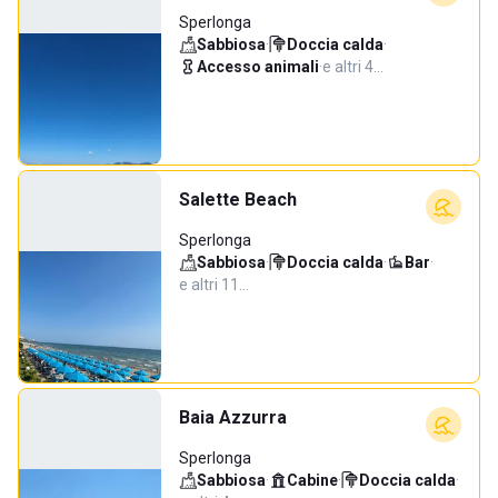
Sperlonga
Sabbiosa
·
Doccia calda
·
Accesso animali
·
e altri 4…
Salette Beach
Sperlonga
Sabbiosa
·
Doccia calda
·
Bar
·
e altri 11…
Baia Azzurra
Sperlonga
Sabbiosa
·
Cabine
·
Doccia calda
·