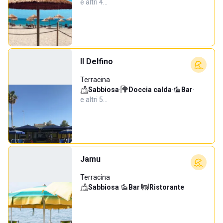
e altri 4…
Il Delfino
Terracina
Sabbiosa
·
Doccia calda
·
Bar
·
e altri 5…
Jamu
Terracina
Sabbiosa
·
Bar
·
Ristorante