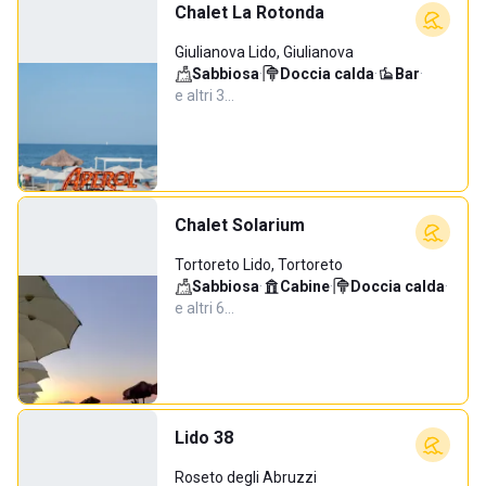
Chalet La Rotonda
Giulianova Lido, Giulianova
Sabbiosa
·
Doccia calda
·
Bar
·
e altri 3…
Chalet Solarium
Tortoreto Lido, Tortoreto
Sabbiosa
·
Cabine
·
Doccia calda
·
e altri 6…
Lido 38
Roseto degli Abruzzi