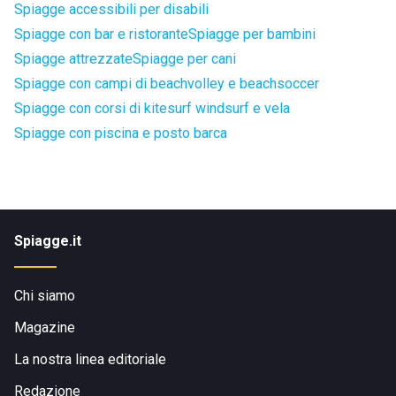
Spiagge accessibili per disabili
Spiagge con bar e ristorante
Spiagge per bambini
Spiagge attrezzate
Spiagge per cani
Spiagge con campi di beachvolley e beachsoccer
Spiagge con corsi di kitesurf windsurf e vela
Spiagge con piscina e posto barca
Spiagge.it
Chi siamo
Magazine
La nostra linea editoriale
Redazione