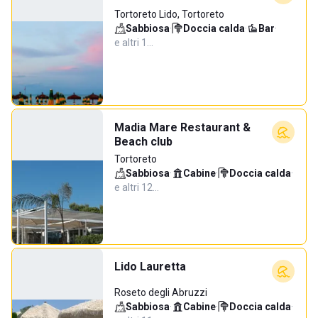
Tortoreto Lido, Tortoreto
Sabbiosa
·
Doccia calda
·
Bar
·
e altri 1…
Madia Mare Restaurant &
Beach club
Tortoreto
Sabbiosa
·
Cabine
·
Doccia calda
·
e altri 12…
Lido Lauretta
Roseto degli Abruzzi
Sabbiosa
·
Cabine
·
Doccia calda
·