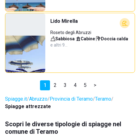
Lido Mirella
Roseto degli Abruzzi
Sabbiosa
·
Cabine
·
Doccia calda
·
e altri 9…
1
2
3
4
5
>
Spiagge.it
Abruzzo
Provincia di Teramo
Teramo
Spiagge attrezzate
Scopri le diverse tipologie di spiagge nel
comune di Teramo