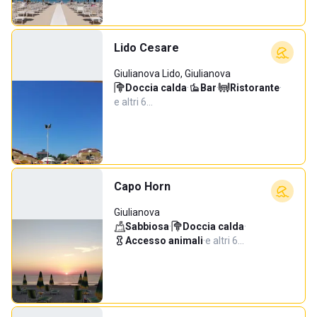
Lido Cesare
Giulianova Lido, Giulianova
Doccia calda
·
Bar
·
Ristorante
·
e altri 6…
Capo Horn
Giulianova
Sabbiosa
·
Doccia calda
·
Accesso animali
·
e altri 6…