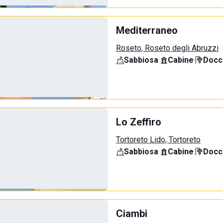
Mediterraneo
Roseto, Roseto degli Abruzzi
Sabbiosa
·
Cabine
·
Docci
Lo Zeffiro
Tortoreto Lido, Tortoreto
Sabbiosa
·
Cabine
·
Docci
Ciambi