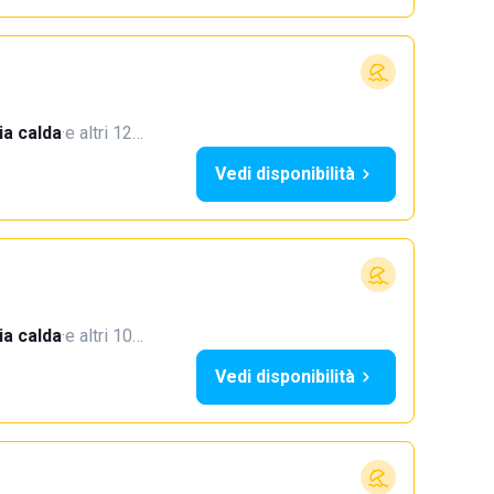
a calda
·
e altri 12…
Vedi disponibilità
a calda
·
e altri 10…
Vedi disponibilità