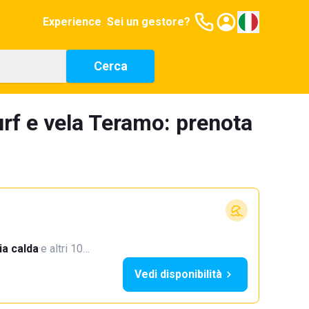
Experience
Sei un gestore?
Cerca
urf e vela Teramo: prenota
a calda
·
e altri 10…
Vedi disponibilità