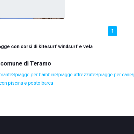
1
agge con corsi di kitesurf windsurf e vela
el comune di Teramo
orante
Spiagge per bambini
Spiagge attrezzate
Spiagge per cani
S
con piscina e posto barca