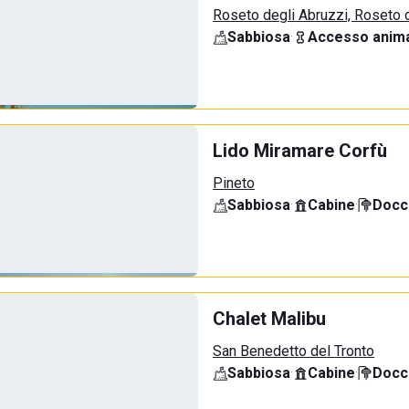
Roseto degli Abruzzi, Roseto 
Sabbiosa
·
Accesso anima
Lido Miramare Corfù
Pineto
Sabbiosa
·
Cabine
·
Docci
Chalet Malibu
San Benedetto del Tronto
Sabbiosa
·
Cabine
·
Docci