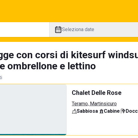
Seleziona date
gge con corsi di kitesurf winds
e ombrellone e lettino
ti
Chalet Delle Rose
Teramo, Martinsicuro
Sabbiosa
·
Cabine
·
Docci