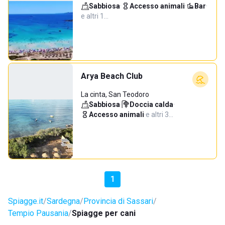
Sabbiosa
·
Accesso animali
·
Bar
·
e altri 1…
Arya Beach Club
La cinta, San Teodoro
Sabbiosa
·
Doccia calda
·
Accesso animali
·
e altri 3…
1
Spiagge.it
Sardegna
Provincia di Sassari
Tempio Pausania
Spiagge per cani