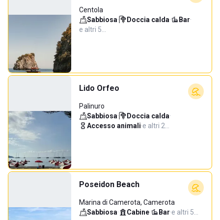
Centola
Sabbiosa
·
Doccia calda
·
Bar
·
e altri 5…
Lido Orfeo
Palinuro
Sabbiosa
·
Doccia calda
·
Accesso animali
·
e altri 2…
Poseidon Beach
Marina di Camerota, Camerota
Sabbiosa
·
Cabine
·
Bar
·
e altri 5…