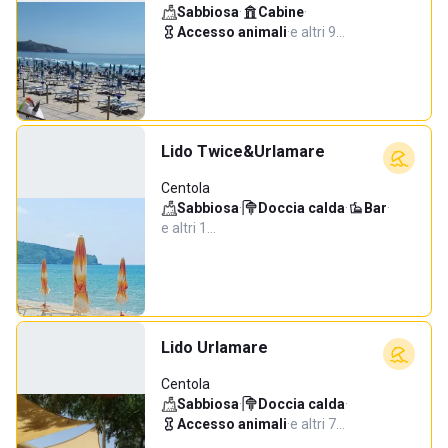
Sabbiosa
·
Cabine
·
Accesso animali
·
e altri 9…
Lido Twice&Urlamare
Centola
Sabbiosa
·
Doccia calda
·
Bar
·
e altri 1…
Lido Urlamare
Centola
Sabbiosa
·
Doccia calda
·
Accesso animali
·
e altri 7…