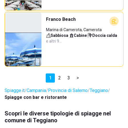
Franco Beach
Marina di Camerota, Camerota
Sabbiosa
·
Cabine
·
Doccia calda
·
e altri 9…
1
2
3
>
Spiagge.it
Campania
Provincia di Salerno
Teggiano
Spiagge con bar e ristorante
Scopri le diverse tipologie di spiagge nel
comune di Teggiano