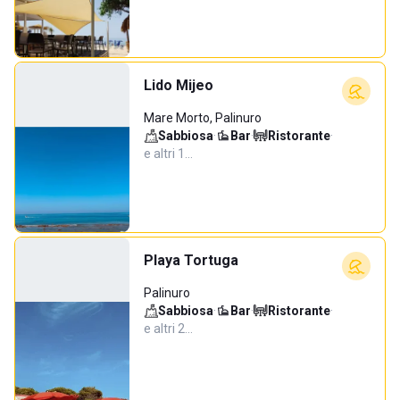
Lido Mijeo
Mare Morto, Palinuro
Sabbiosa
·
Bar
·
Ristorante
·
e altri 1…
Playa Tortuga
Palinuro
Sabbiosa
·
Bar
·
Ristorante
·
e altri 2…