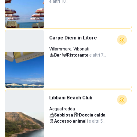
e altri 10…
Carpe Diem in Litore
Villammare, Vibonati
Bar
·
Ristorante
·
e altri 7…
Libbani Beach Club
Acquafredda
Sabbiosa
·
Doccia calda
·
Accesso animali
·
e altri 5…