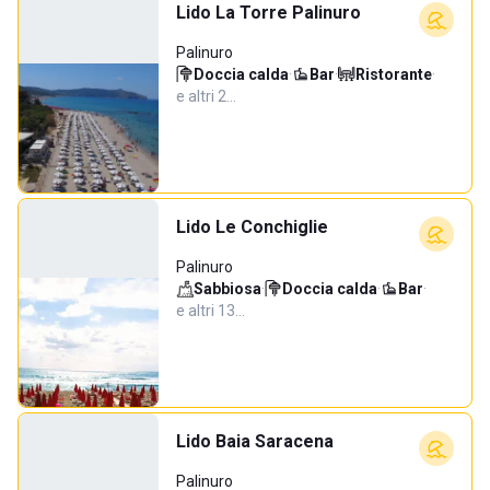
Lido La Torre Palinuro
Palinuro
Doccia calda
·
Bar
·
Ristorante
·
e altri 2…
Lido Le Conchiglie
Palinuro
Sabbiosa
·
Doccia calda
·
Bar
·
e altri 13…
Lido Baia Saracena
Palinuro