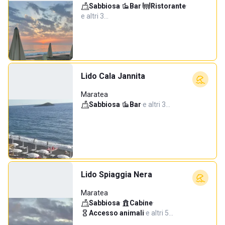
Sabbiosa
·
Bar
·
Ristorante
·
e altri 3…
Lido Cala Jannita
Maratea
Sabbiosa
·
Bar
·
e altri 3…
Lido Spiaggia Nera
Maratea
Sabbiosa
·
Cabine
·
Accesso animali
·
e altri 5…