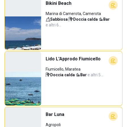
Bikini Beach
Marina di Camerota, Camerota
Sabbiosa
·
Doccia calda
·
Bar
·
e altri 6…
Lido L'Approdo Fiumicello
Fiumicello, Maratea
Doccia calda
·
Bar
·
e altri 5…
Bar Luna
Agropoli