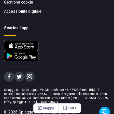
Gestione cookie
Accessibilità digitale
Scarica l'app
Spiagge Srl - Sede legale: Via Marecchiese 48, 47923 Rimini (RN), IT -
capitale sociale Euro 31245,57 - Iscritta al registro delle imprese di Rimini
Sede operativa: Via Flaminia 180, 47924 Rimini (RN), IT
-
+39 0541 772375
-
info@spiagge.it
- p.i./c.f. 04536640404
Mappa
Filtra
©
2026
Spiagge Srl. Tutti i diritti riservati.