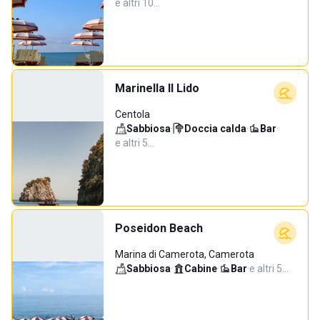
e altri 10…
Marinella Il Lido
Centola
Sabbiosa
·
Doccia calda
·
Bar
·
e altri 5…
Poseidon Beach
Marina di Camerota, Camerota
Sabbiosa
·
Cabine
·
Bar
·
e altri 5…