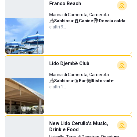
Franco Beach
Marina di Camerota, Camerota
Sabbiosa
·
Cabine
·
Doccia calda
·
e altri 9…
Lido Djembè Club
Marina di Camerota, Camerota
Sabbiosa
·
Bar
·
Ristorante
·
e altri 1…
New Lido Cerullo's Music,
Drink e Food