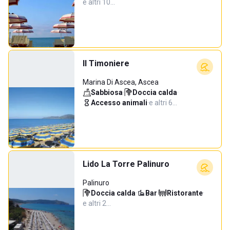
e altri 10…
Il Timoniere
Marina Di Ascea, Ascea
Sabbiosa
·
Doccia calda
·
Accesso animali
·
e altri 6…
Lido La Torre Palinuro
Palinuro
Doccia calda
·
Bar
·
Ristorante
·
e altri 2…