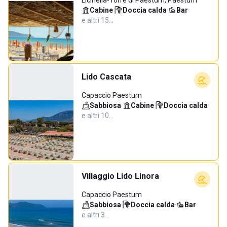
Licinella-Torre di Paestum, Paestum
Cabine
·
Doccia calda
·
Bar
·
e altri 15…
Lido Cascata
Capaccio Paestum
Sabbiosa
·
Cabine
·
Doccia calda
·
e altri 10…
Villaggio Lido Linora
Capaccio Paestum
Sabbiosa
·
Doccia calda
·
Bar
·
e altri 3…