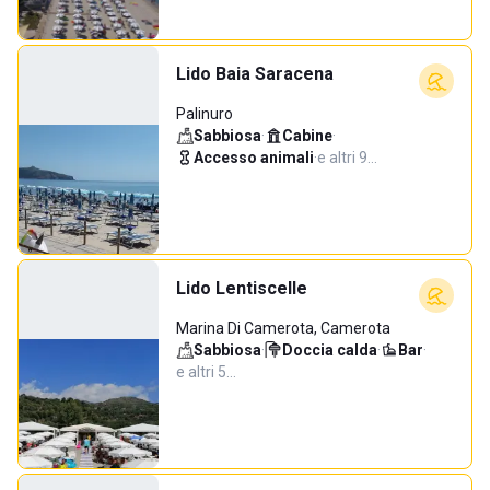
Lido Baia Saracena
Palinuro
Sabbiosa
·
Cabine
·
Accesso animali
·
e altri 9…
Lido Lentiscelle
Marina Di Camerota, Camerota
Sabbiosa
·
Doccia calda
·
Bar
·
e altri 5…