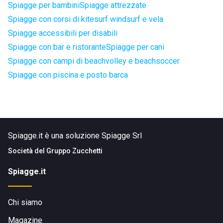
Spiagge per bambini
Spiagge attrezzate
Spiagge con corsi di kitesurf windsurf e vela
Spiagge accessibili per disabili
Spiagge con bar e ristorante
Spiagge per cani
Spiagge con campi di beachvolley e beachsoccer
Spiagge con piscina e posto barca
Spiagge.it è una soluzione Spiagge Srl
Società del
Gruppo Zucchetti
Spiagge.it
Chi siamo
Magazine