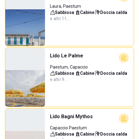
Laura, Paestum
Sabbiosa
·
Cabine
·
Doccia calda
·
e altri 11…
Lido Le Palme
Paestum, Capaccio
Sabbiosa
·
Cabine
·
Doccia calda
·
e altri 9…
Lido Bagni Mythos
Capaccio Paestum
Sabbiosa
·
Cabine
·
Doccia calda
·