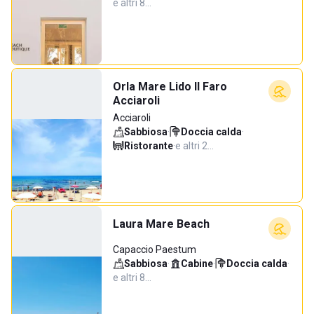
e altri 8…
Orla Mare Lido Il Faro
Acciaroli
Acciaroli
Sabbiosa
·
Doccia calda
·
Ristorante
·
e altri 2…
Laura Mare Beach
Capaccio Paestum
Sabbiosa
·
Cabine
·
Doccia calda
·
e altri 8…