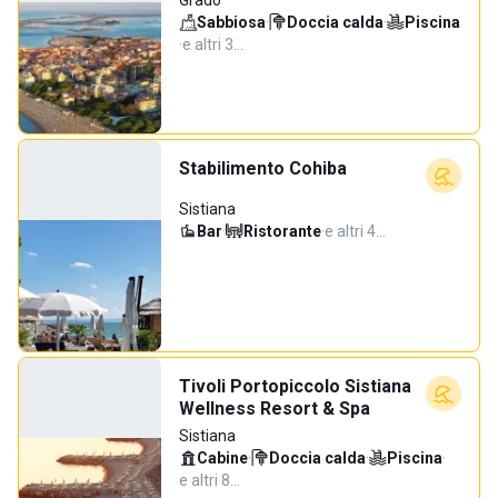
Grado
Sabbiosa
·
Doccia calda
·
Piscina
·
e altri 3…
Stabilimento Cohiba
Sistiana
Bar
·
Ristorante
·
e altri 4…
Tivoli Portopiccolo Sistiana
Wellness Resort & Spa
Sistiana
Cabine
·
Doccia calda
·
Piscina
·
e altri 8…