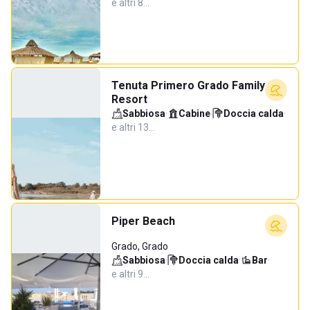
e altri 8…
Tenuta Primero Grado Family
Resort
Sabbiosa
·
Cabine
·
Doccia calda
·
e altri 13…
Piper Beach
Grado, Grado
Sabbiosa
·
Doccia calda
·
Bar
·
e altri 9…