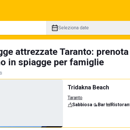
Seleziona date
gge attrezzate Taranto: prenota
no in spiagge per famiglie
ti
Tridakna Beach
Taranto
Sabbiosa
·
Bar
·
Ristoran