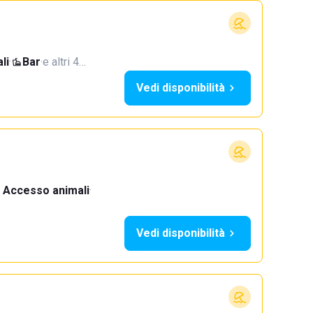
li
·
Bar
·
e altri 4…
Vedi disponibilità
Accesso animali
·
Vedi disponibilità