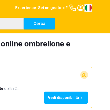
Experience
Sei un gestore?
Cerca
 online ombrellone e
te
·
e altri 2…
Vedi disponibilità