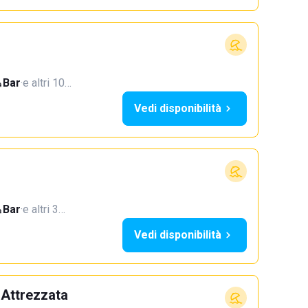
Bar
·
e altri 10…
Vedi disponibilità
Bar
·
e altri 3…
Vedi disponibilità
 Attrezzata