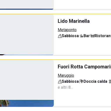
Lido Marinella
Metaponto
Sabbiosa
·
Bar
·
Ristoran
Fuori Rotta Campomar
Maruggio
Sabbiosa
·
Doccia calda
·
e altri 8…