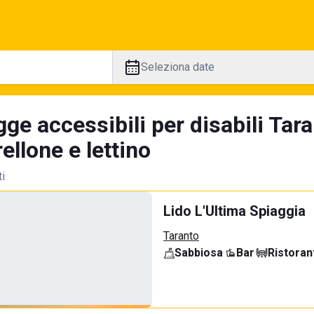
Seleziona date
ge accessibili per disabili Tar
llone e lettino
ti
Lido L'Ultima Spiaggia
Taranto
Sabbiosa
·
Bar
·
Ristoran