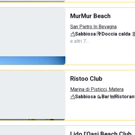
MurMur Beach
San Pietro In Bevagna
Sabbiosa
·
Doccia calda
·
e altri 7…
Ristoo Club
Marina di Pisticci, Matera
Sabbiosa
·
Bar
·
Ristoran
Lido l'Oasi Beach Club