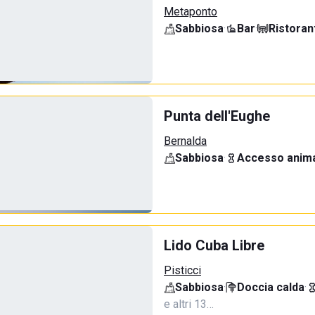
Metaponto
Sabbiosa
·
Bar
·
Ristoran
Punta dell'Eughe
Bernalda
Sabbiosa
·
Accesso anima
Lido Cuba Libre
Pisticci
Sabbiosa
·
Doccia calda
·
e altri 13…