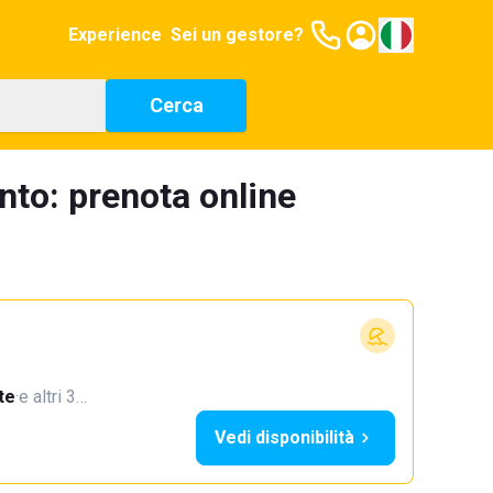
Experience
Sei un gestore?
Cerca
anto: prenota online
te
·
e altri 3…
Vedi disponibilità