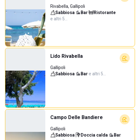
Rivabella, Gallipoli
Sabbiosa
·
Bar
·
Ristorante
·
e altri 5…
Lido Rivabella
Gallipoli
Sabbiosa
·
Bar
·
e altri 5…
Campo Delle Bandiere
Gallipoli
Sabbiosa
·
Doccia calda
·
Bar
·