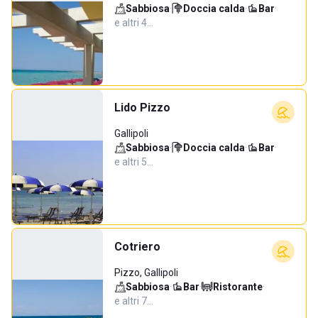
Sabbiosa
·
Doccia calda
·
Bar
·
e altri 4…
Lido Pizzo
Gallipoli
Sabbiosa
·
Doccia calda
·
Bar
·
e altri 5…
Cotriero
Pizzo, Gallipoli
Sabbiosa
·
Bar
·
Ristorante
·
e altri 7…