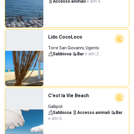
Accesso animali
·
e altri 6…
Lido CocoLoco
Torre San Giovanni, Ugento
Sabbiosa
·
Bar
·
e altri 2…
C'est la Vie Beach
Gallipoli
Sabbiosa
·
Accesso animali
·
Bar
·
e altri 6…