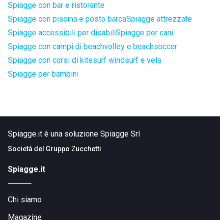
Spiagge con bar e ristorante
Spiagge con piscina e posto barca
Spiagge attrezzate
Spiagge accessibili per disabili
Spiagge per cani
Spiagge con campi di beachvolley e beachsoccer
Spiagge con corsi di kitesurf windsurf e vela
Spiagge per bambini
Spiagge.it è una soluzione Spiagge Srl
Società del
Gruppo Zucchetti
Spiagge.it
Chi siamo
Magazine