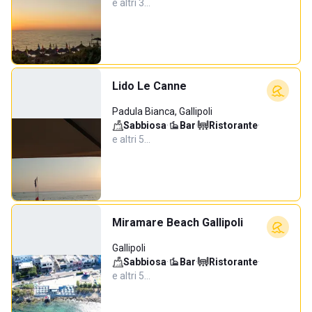
e altri 3…
Lido Le Canne
Padula Bianca, Gallipoli
Sabbiosa
·
Bar
·
Ristorante
·
e altri 5…
Miramare Beach Gallipoli
Gallipoli
Sabbiosa
·
Bar
·
Ristorante
·
e altri 5…