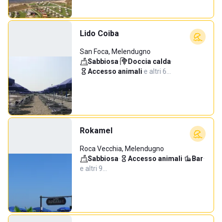
Lido Coiba
San Foca, Melendugno
Sabbiosa
·
Doccia calda
·
Accesso animali
·
e altri 6…
Rokamel
Roca Vecchia, Melendugno
Sabbiosa
·
Accesso animali
·
Bar
·
e altri 9…