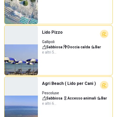
Lido Pizzo
Gallipoli
Sabbiosa
·
Doccia calda
·
Bar
·
e altri 5…
Agri Beach ( Lido per Cani )
Pescoluse
Sabbiosa
·
Accesso animali
·
Bar
·
e altri 6…