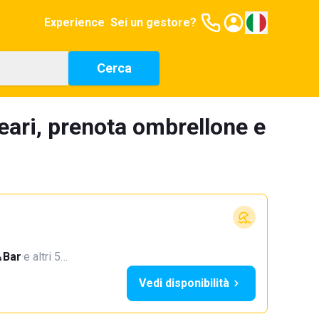
Experience
Sei un gestore?
Cerca
eari, prenota ombrellone e
Bar
·
e altri 5…
Vedi disponibilità