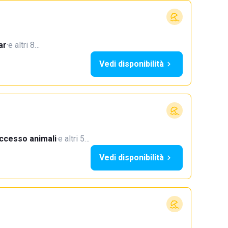
ar
·
e altri 8…
Vedi disponibilità
ccesso animali
·
e altri 5…
Vedi disponibilità