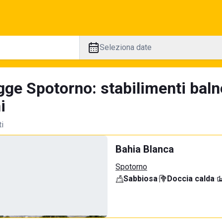
Seleziona date
gge Spotorno: stabilimenti baln
i
ti
Bahia Blanca
Spotorno
Sabbiosa
·
Doccia calda
·