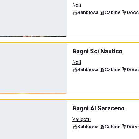
Noli
Sabbiosa
·
Cabine
·
Docci
Bagni Sci Nautico
Noli
Sabbiosa
·
Cabine
·
Docci
Bagni Al Saraceno
Varigotti
Sabbiosa
·
Cabine
·
Docci