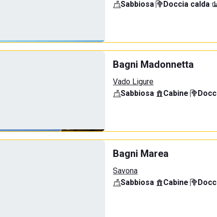
Sabbiosa
·
Doccia calda
·
Bagni Madonnetta
Vado Ligure
Sabbiosa
·
Cabine
·
Docci
Bagni Marea
Savona
Sabbiosa
·
Cabine
·
Docci