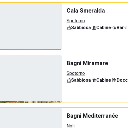
Cala Smeralda
Spotorno
Sabbiosa
·
Cabine
·
Bar
·
e
Bagni Miramare
Spotorno
Sabbiosa
·
Cabine
·
Docci
Bagni Mediterranée
Noli