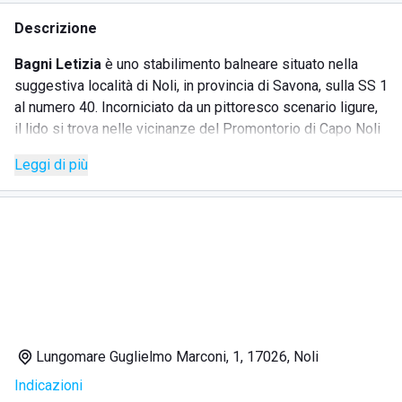
Descrizione
Bagni Letizia
è uno stabilimento balneare situato nella
suggestiva località di Noli, in provincia di Savona, sulla SS 1
al numero 40. Incorniciato da un pittoresco scenario ligure,
il lido si trova nelle vicinanze del Promontorio di Capo Noli
ed è a pochi passi dalla famosa Baia dei Saraceni. Grazie
Leggi di più
alla sua posizione privilegiata, gli ospiti possono godere di
una splendida vista sull'Isola di Bergeggi, immersi nella
rigogliosa macchia mediterranea. Lo stabilimento è noto
per mantenere un ambiente pulito e accogliente,
accogliendo i visitatori con la cordialità del suo personale.
SERVIZI
Lungomare Guglielmo Marconi, 1, 17026, Noli
Spiaggia pulita e attrezzata
Indicazioni
Personale gentile e disponibile