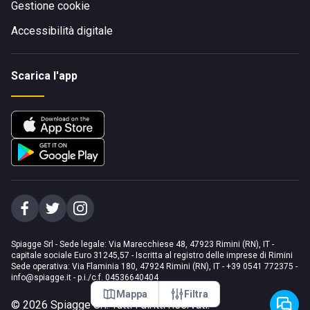
Gestione cookie
Accessibilità digitale
Scarica l'app
Spiagge Srl - Sede legale: Via Marecchiese 48, 47923 Rimini (RN), IT -
capitale sociale Euro 31245,57 - Iscritta al registro delle imprese di Rimini
Sede operativa: Via Flaminia 180, 47924 Rimini (RN), IT
-
+39 0541 772375
-
info@spiagge.it
- p.i./c.f. 04536640404
Mappa
Filtra
©
2026
Spiagge Srl. Tutti i diritti riservati.