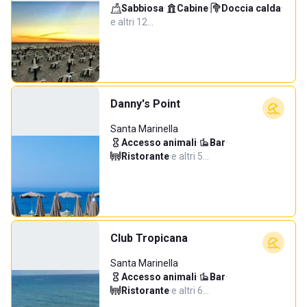
Sabbiosa
·
Cabine
·
Doccia calda
·
e altri 12…
Danny's Point
Santa Marinella
Accesso animali
·
Bar
·
Ristorante
·
e altri 5…
Club Tropicana
Santa Marinella
Accesso animali
·
Bar
·
Ristorante
·
e altri 6…