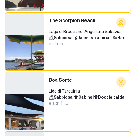
The Scorpion Beach
Lago di Bracciano, Anguillara Sabazia
Sabbiosa
·
Accesso animali
·
Bar
·
e altri 6…
Boa Sorte
Lido di Tarquinia
Sabbiosa
·
Cabine
·
Doccia calda
·
e altri 11…